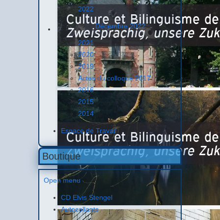
2022
Décembre 2022
2021
2020
2019
Actes du colloque 2017
2016
2015
2014
Espace de Travail
Boutique
Open menu
CD Elvis Stengel
Autocollants