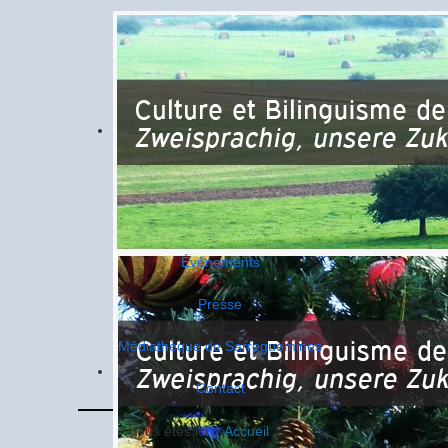
Événements
Presse
Médiathèque de Sarreguemines
Contact
Vous êtes ici :
Accueil