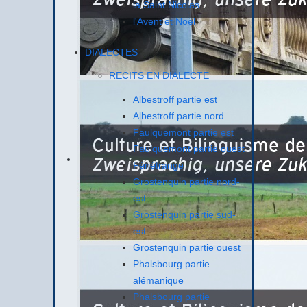
la Saint Nicolas
l'Avent et Noël
DIALECTES
RECITS EN DIALECTE
Albestroff partie est
Albestroff partie nord
Faulquemont partie est
Faulquemont partie ouest
Fénétrange
Grostenquin partie nord-
est
Grostenquin partie sud-
est
Grostenquin partie ouest
Phalsbourg partie
alémanique
Phalsbourg partie