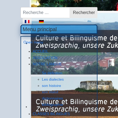
origines de notre langue
Rechercher
Rechercher
Sélectionnez votre langue
Menu principal
Open menu
ACCUEIL
ASSOCIATION
NOTRE LANGUE
Sa définition
Les dialectes
son histoire
son statut
dictionnaires
bibliographie
CLASSES BILINGUES