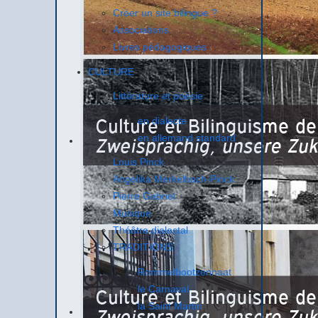
Créer un site bilingue ?
Associations
Livres pédagogiques
CULTURE
Littérature et poésie
en dialecte
en allemand standard
Louis Pinck
Angelika Merkelbach-Pinck
Pierre Gabriel
Musique
Théâtre dialectal
TRADITIONS
Rommelbootzennaat
le Carnaval
la Saint Martin