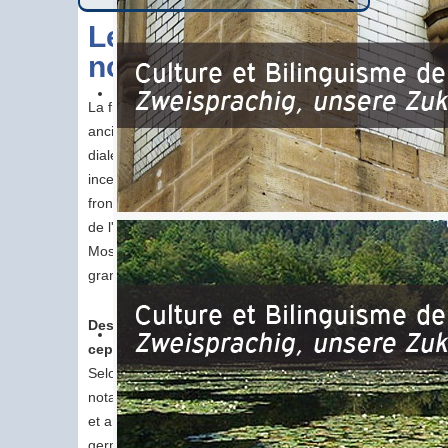
Les origines de
notre langue
La frontière linguistique en Moselle est très
ancienne mais l'origine exacte des
dialectes germaniques lorrains demeure
incertaine. On a longtemps affirmé que la
frontière linguistique était la conséquence
de l'installation sur le territoire de l'actuelle
Moselle de populations franques lors des
grandes invasions du Vème siècle.
Des travaux d'archéologie ont
cependant remis en cause cette thèse.
Selon une autre thèse, défendue
notamment par Alain Simmer, germaniste
et archéologue, la présence de la langue
germanique serait très antérieure aux