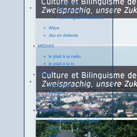
francique
Sarrebourg
Lothringische Gedichte
Witze
Jeu en dialecte
MEDIAS
le platt à la radio
le platt à la tv
LIENS
linguistiques
culturels
divers
INFOBRIEFE / INFOLETTRES
Hommage à Pierre Gabriel
2025
2023