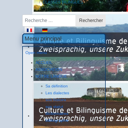
CLASSES BILINGUES
Associations
Rechercher
Rechercher
Sélectionnez votre langue
Menu principal
Open menu
ACCUEIL
ASSOCIATION
NOTRE LANGUE
Sa définition
Les dialectes
son histoire
son statut
dictionnaires
bibliographie