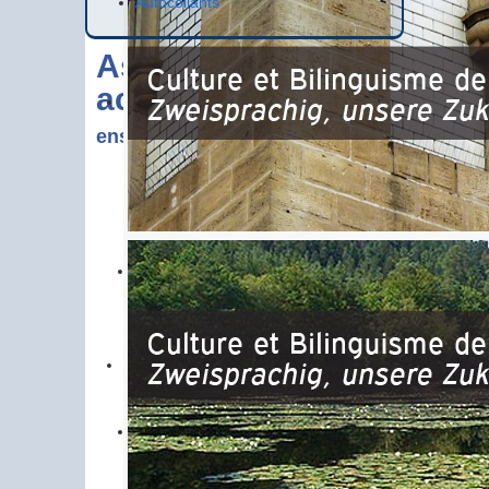
Autocollants
Associations
actives dans l'
enseignement paritaire bilingue
ABIFA 57
(Association pour le
bilinguisme franco-allemand en
Moselle)
BIPASS
(association des parents
d'élèves de l'école ABCM de la Blies)