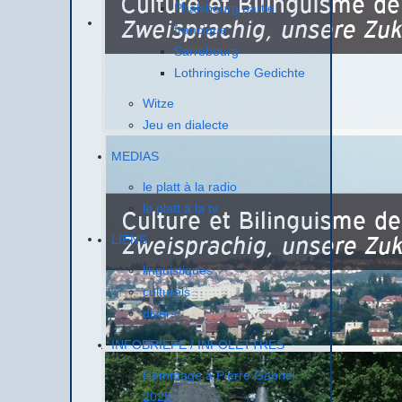
Phalsbourg partie
francique
Sarrebourg
Lothringische Gedichte
Witze
Jeu en dialecte
MEDIAS
le platt à la radio
le platt à la tv
LIENS
linguistiques
culturels
divers
INFOBRIEFE / INFOLETTRES
Hommage à Pierre Gabriel
2025