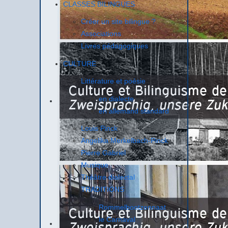
CLASSES BILINGUES
Créer un site bilingue ?
Associations
Livres pédagogiques
CULTURE
Littérature et poésie
en dialecte
en allemand standard
Louis Pinck
Angelika Merkelbach-Pinck
Pierre Gabriel
Musique
Théâtre dialectal
TRADITIONS
Rommelbootzennaat
le Carnaval