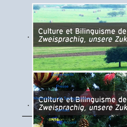
Événements
Presse
Médiathèque de Sarreguemines
Contact
Vous êtes ici :
Accueil