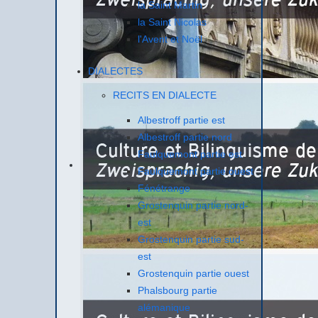
la Saint Martin
la Saint Nicolas
l'Avent et Noël
DIALECTES
RECITS EN DIALECTE
Albestroff partie est
Albestroff partie nord
Faulquemont partie est
Faulquemont partie ouest
Fénétrange
Grostenquin partie nord-
est
Grostenquin partie sud-
est
Grostenquin partie ouest
Phalsbourg partie
alémanique