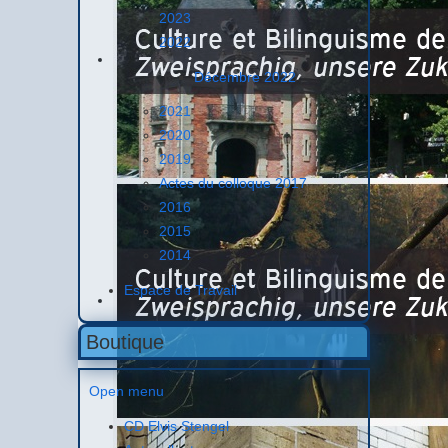
2023
2022
Décembre 2022
2021
2020
2019
Actes du colloque 2017
2016
2015
2014
Espace de Travail
Boutique
Open menu
CD Elvis Stengel