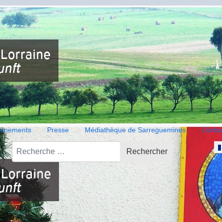
énements
Presse
Médiathèque de Sarreguemines
Conta
Rechercher
Sél
Rechercher
r
rkel, la vignette autoroutière et le reto