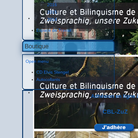
2016
2015
2014
Espace de Travail
Boutique
Open menu
CD Elvis Stengel
Autocollants
Adhésion en ligne 
CBL-ZuZ