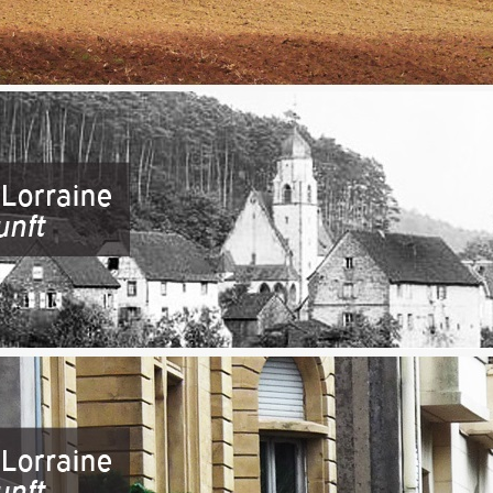
Britz, Oberbürgermeisterin de Sarrebruck, s’est quant à elle inquiété
e de sa ville qui dépend pour une part importante de la clientèle franç
ntaires (
0
)
Comments est propulsé par
CC