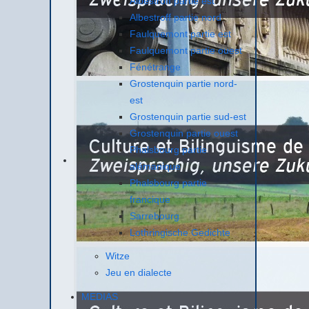
Albestroff partie est
Albestroff partie nord
Faulquemont partie est
Faulquemont partie ouest
Fénétrange
Grostenquin partie nord-
est
Grostenquin partie sud-est
Grostenquin partie ouest
Phalsbourg partie
alémanique
Phalsbourg partie
francique
Sarrebourg
Lothringische Gedichte
Witze
Jeu en dialecte
MEDIAS