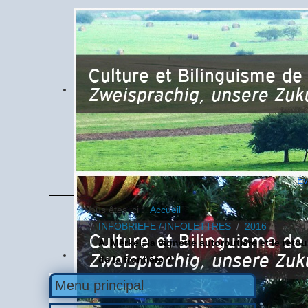
Év
Vous êtes ici :
Accueil
INFOBRIEFE / INFOLETTRES
2016
A. Merkel, la vignette autoroutière et le retou
de la frontière ?
Menu principal
A. Me