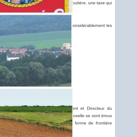
e passer son projet de vignette autoroutière, une taxe qui
pourrait avoir pour effet de freiner considérablement les
ésident, Peter Gillo, le Vice-Président et Directeur du
ontalières pour le Département de la Moselle se sont émus
tte décision qui réinstaurerait une forme de frontière
ntaliers.