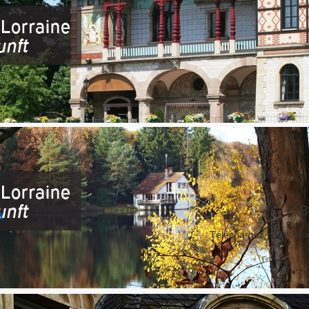
B
à
Téléchargez notre broc