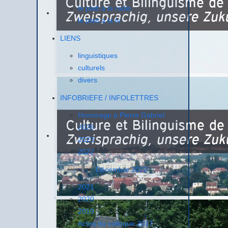
le platt à la radio
le platt à la tv
LIENS
linguistiques
culturels
divers
INFOBRIEFE / INFOLETTRES
Hommage à Pierre Gabriel
2025
2023
2022
Décembre 2022
2021
2020
2019
Actes du colloque 2017