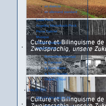
en dialecte
Charlotte 
en allemand standard
commercial
Louis Pinck
Comme
Angelika Merkelbach-Pinck
Pierre Gabriel
Musique
Théâtre dialectal
TRADITIONS
Rommelbootzennaat
le Carnaval
la Saint Martin
la Saint Nicolas
l'Avent et Noël
DIALECTES
RECITS EN DIALECTE