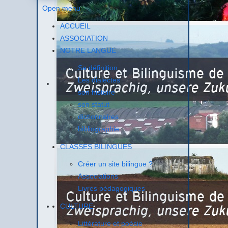
Le ministr
Open menu
deviendrai
ACCUEIL
ASSOCIATION
Cette déci
NOTRE LANGUE
déplacemen
Sa définition
Les dialectes
son histoire
son statut
dictionnaires
bibliographie
CLASSES BILINGUES
Créer un site bilingue ?
Associations
Les repré
Livres pédagogiques
Regionalve
dans un a
CULTURE
(financière
Littérature et poésie