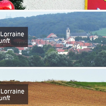
e allemand des Transports Alexander Dobrindt a finalement réussi à fair
t effective à compter de 2018/2019.
sion unilatérale qui fait bien peu de cas des contingences régionales 
ts de résidents français en direction de l’Allemagne.
sentants sarrois et mosellans de l’Eurodistrict, Roland Roth, le Pr
rband de Sarrebruck, et Gilbert Schuh, délégué aux relations transfr
rticle du Républicain Lorrain en date du 9 décembre dernier de ce
) entre la France et l’Allemagne (ndlr) et pénaliserait les travailleurs fro