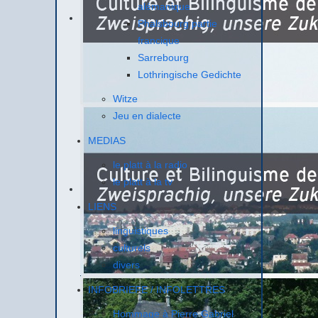
alémanique
Phalsbourg partie
francique
Sarrebourg
Lothringische Gedichte
Witze
Jeu en dialecte
MEDIAS
le platt à la radio
le platt à la tv
LIENS
linguistiques
culturels
divers
INFOBRIEFE / INFOLETTRES
Hommage à Pierre Gabriel