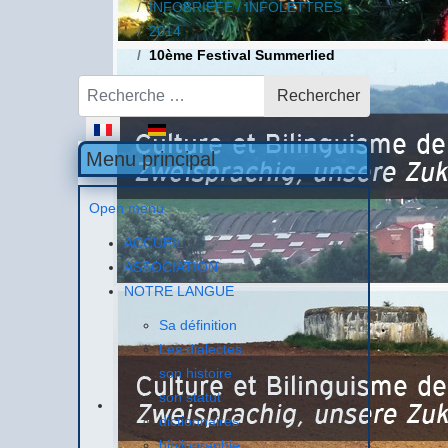
INFOBRIEFE / INFOLETTRES
2014
10ème Festival Summerlied
Rechercher
Rechercher
Sélectionnez votre langue
Menu principal
Open menu
ACCUEIL
ASSOCIATION
NOTRE LANGUE
Sa définition
Les dialectes
son histoire
son statut
dictionnaires
bibliographie