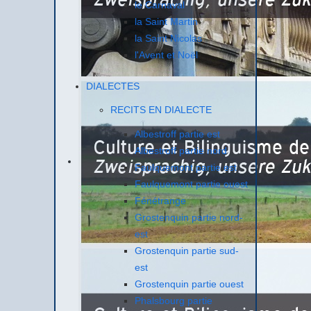
le Carnaval
la Saint Martin
la Saint Nicolas
l'Avent et Noël
DIALECTES
RECITS EN DIALECTE
Albestroff partie est
Albestroff partie nord
Faulquemont partie est
Faulquemont partie ouest
Fénétrange
Grostenquin partie nord-
est
Grostenquin partie sud-
est
Grostenquin partie ouest
Phalsbourg partie