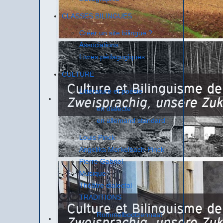
CLASSES BILINGUES
Créer un site bilingue ?
Associations
Livres pédagogiques
CULTURE
Littérature et poésie
en dialecte
en allemand standard
Louis Pinck
Angelika Merkelbach-Pinck
Pierre Gabriel
Musique
Théâtre dialectal
TRADITIONS
Rommelbootzennaat