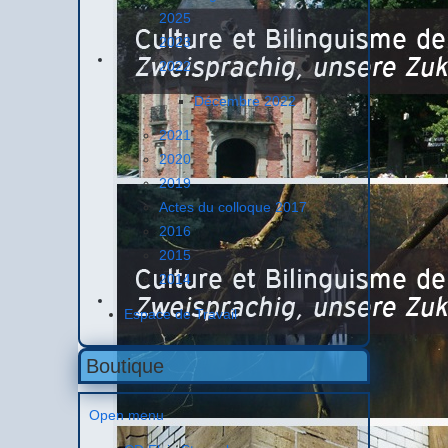
2025
2023
2022
Décembre 2022
2021
2020
2019
Actes du colloque 2017
2016
2015
2014
Espace de Travail
Boutique
Open menu