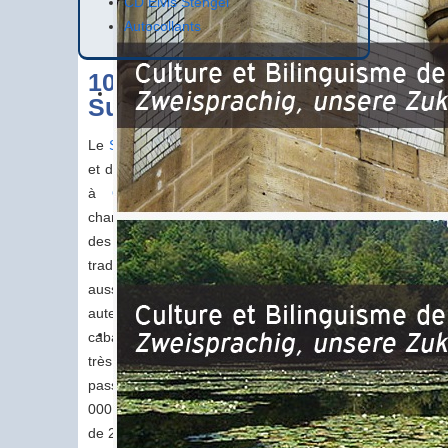
CD Elvis Stengel
Autocollants
10ème Festival
Summerlied
Le
Summerlied
est un festival de musique
et de danse qui se tient tous les deux ans
à
Ohlungen
(
Bas-Rhin
). Festival de
chanson alsacienne à l’origine, il a su au fil
des ans faire une place à des musiques
traditionnelles d'autres régions française
aussi que d’ailleurs. Il accueille des
auteurs-compositeurs, chansonniers,
cabarettistes et autres musiciens de styles
très divers allant du folk au rock en
passant par le swing et le jazz. Près de 20
000 festivaliers avaient assisté à l’édition
de 2012.