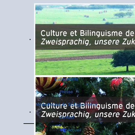
Événements
Presse
Médiathèque de Sarreguemines
Contact
Vous êtes ici :
Accueil